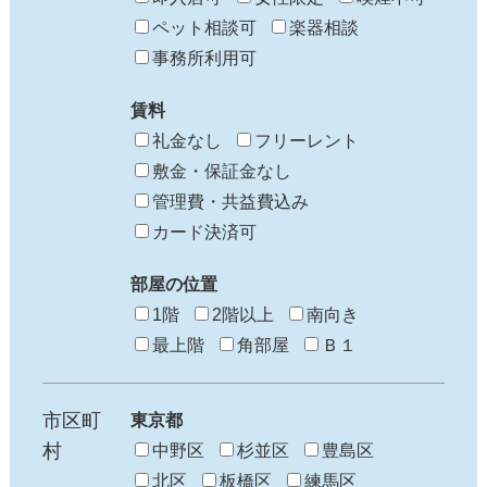
ペット相談可
楽器相談
事務所利用可
賃料
礼金なし
フリーレント
敷金・保証金なし
管理費・共益費込み
カード決済可
部屋の位置
1階
2階以上
南向き
最上階
角部屋
Ｂ１
市区町
東京都
村
中野区
杉並区
豊島区
北区
板橋区
練馬区