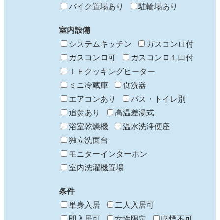
バイク置場あり
駐輪場あり
室内設備
システムキッチン
ガスコンロ付
ガスコンロ可
ガスコンロ１口付
ＩＨクッキングヒーター
ミニ冷蔵庫
食洗器
エアコンあり
バス・トイレ別
追焚あり
高温差湯式
浴室乾燥機
温水洗浄便座
独立洗面台
モニターインターホン
室内洗濯機置場
条件
単身入居
二人入居可
即入居可
女性限定
喫煙不可