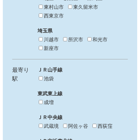
東村山市
東久留米市
西東京市
埼玉県
川越市
所沢市
和光市
新座市
最寄り
ＪＲ山手線
駅
池袋
東武東上線
成増
ＪＲ中央線
武蔵境
阿佐ヶ谷
西荻窪