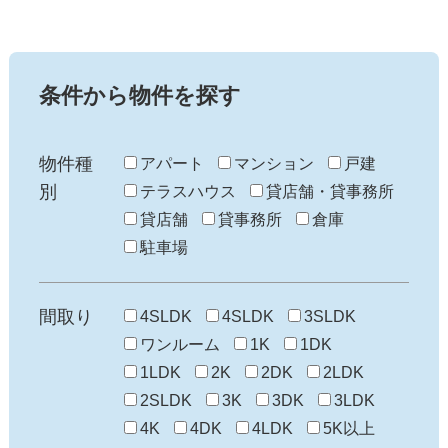
条件から物件を探す
物件種
アパート
マンション
戸建
別
テラスハウス
貸店舗・貸事務所
貸店舗
貸事務所
倉庫
駐車場
間取り
4SLDK
4SLDK
3SLDK
ワンルーム
1K
1DK
1LDK
2K
2DK
2LDK
2SLDK
3K
3DK
3LDK
4K
4DK
4LDK
5K以上