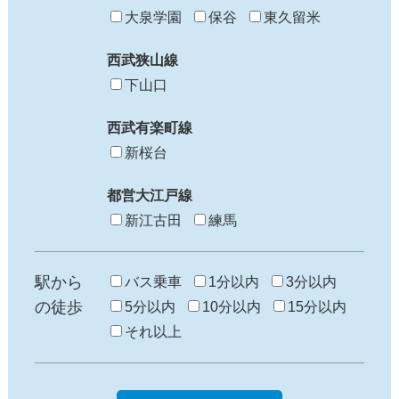
大泉学園
保谷
東久留米
西武狭山線
下山口
西武有楽町線
新桜台
都営大江戸線
新江古田
練馬
駅から
バス乗車
1分以内
3分以内
の徒歩
5分以内
10分以内
15分以内
それ以上