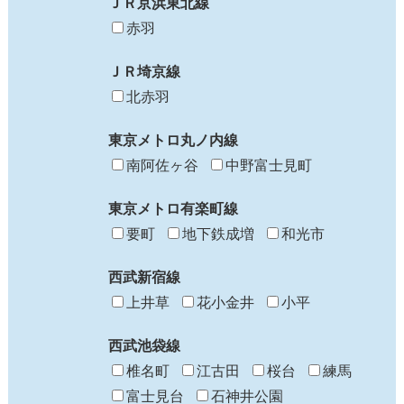
ＪＲ京浜東北線
赤羽
ＪＲ埼京線
北赤羽
東京メトロ丸ノ内線
南阿佐ヶ谷
中野富士見町
東京メトロ有楽町線
要町
地下鉄成増
和光市
西武新宿線
上井草
花小金井
小平
西武池袋線
椎名町
江古田
桜台
練馬
富士見台
石神井公園