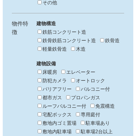
その他
物件特
建物構造
徴
鉄筋コンクリート造
鉄骨鉄筋コンクリート造
鉄骨造
軽量鉄骨造
木造
建物設備
床暖房
エレベーター
防犯カメラ
オートロック
バリアフリー
バルコニー付
都市ガス
プロパンガス
ルーフバルコニー付
免震構造
宅配ボックス
専用庭付
敷地内ゴミ置場
駐車場あり
敷地内駐車場
駐車場2台以上