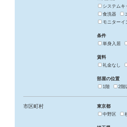
システムキ
食洗器
モニターイ
条件
単身入居
賃料
礼金なし
部屋の位置
1階
2階
市区町村
東京都
中野区