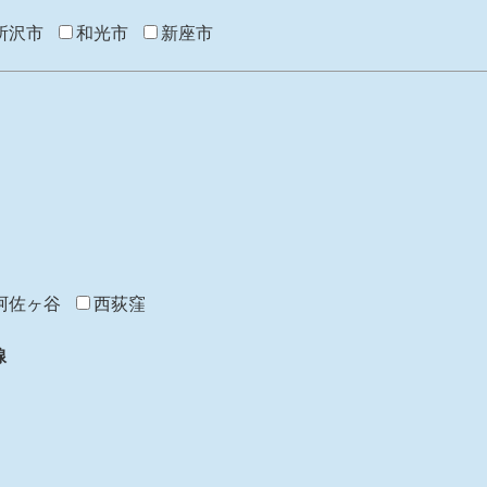
所沢市
和光市
新座市
阿佐ヶ谷
西荻窪
線