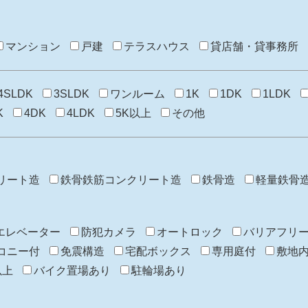
マンション
戸建
テラスハウス
貸店舗・貸事務所
4SLDK
3SLDK
ワンルーム
1K
1DK
1LDK
K
4DK
4LDK
5K以上
その他
リート造
鉄骨鉄筋コンクリート造
鉄骨造
軽量鉄骨
エレベーター
防犯カメラ
オートロック
バリアフリ
コニー付
免震構造
宅配ボックス
専用庭付
敷地
以上
バイク置場あり
駐輪場あり