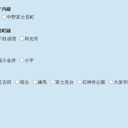
ノ内線
中野富士見町
楽町線
下鉄成増
和光市
花小金井
小平
江古田
桜台
練馬
富士見台
石神井公園
大泉学