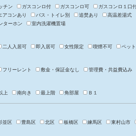
ッチン
ガスコンロ付
ガスコンロ可
ガスコンロ１口
エアコンあり
バス・トイレ別
追焚あり
高温差湯式
ンターホン
室内洗濯機置場
二人入居可
即入居可
女性限定
喫煙不可
ペット
フリーレント
敷金・保証金なし
管理費・共益費込み
以上
南向き
最上階
角部屋
Ｂ１
杉並区
豊島区
北区
板橋区
練馬区
東村山市