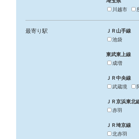
埼玉県
川越市
最寄り駅
ＪＲ山手線
池袋
東武東上線
成増
ＪＲ中央線
武蔵境
ＪＲ京浜東北
赤羽
ＪＲ埼京線
北赤羽