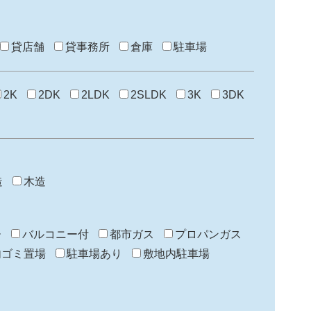
貸店舗
貸事務所
倉庫
駐車場
2K
2DK
2LDK
2SLDK
3K
3DK
造
木造
ー
バルコニー付
都市ガス
プロパンガス
内ゴミ置場
駐車場あり
敷地内駐車場