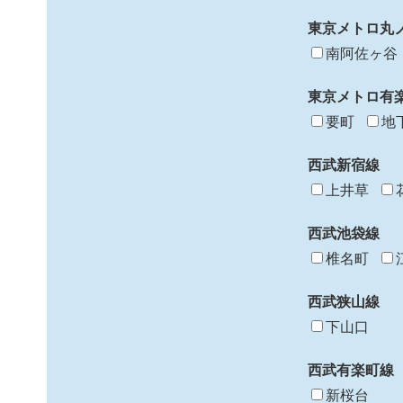
東京メトロ丸
南阿佐ヶ谷
東京メトロ有
要町
地
西武新宿線
上井草
西武池袋線
椎名町
西武狭山線
下山口
西武有楽町線
新桜台