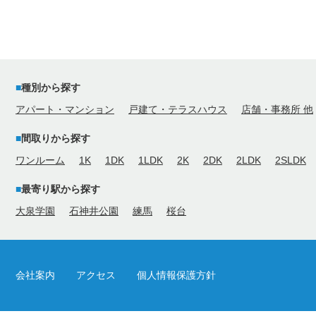
種別から探す
アパート・マンション
戸建て・テラスハウス
店舗・事務所 他
間取りから探す
ワンルーム
1K
1DK
1LDK
2K
2DK
2LDK
2SLDK
最寄り駅から探す
大泉学園
石神井公園
練馬
桜台
会社案内
アクセス
個人情報保護方針