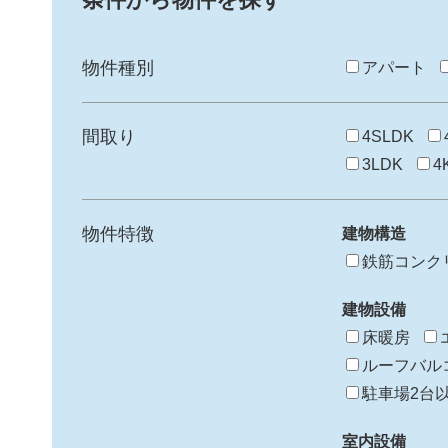
物件種別
アパート
間取り
4SLDK
3LDK
4
物件特徴
建物構造
鉄筋コンク
建物設備
床暖房
ルーフバル
駐車場2台
室内設備