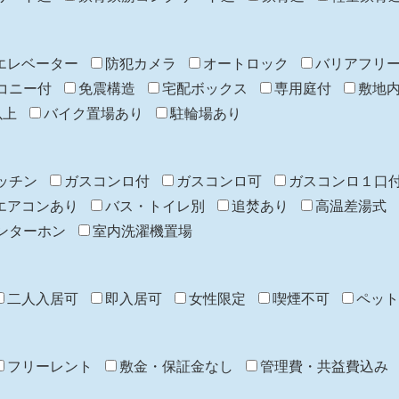
エレベーター
防犯カメラ
オートロック
バリアフリ
コニー付
免震構造
宅配ボックス
専用庭付
敷地
以上
バイク置場あり
駐輪場あり
ッチン
ガスコンロ付
ガスコンロ可
ガスコンロ１口
エアコンあり
バス・トイレ別
追焚あり
高温差湯式
ンターホン
室内洗濯機置場
二人入居可
即入居可
女性限定
喫煙不可
ペット
フリーレント
敷金・保証金なし
管理費・共益費込み