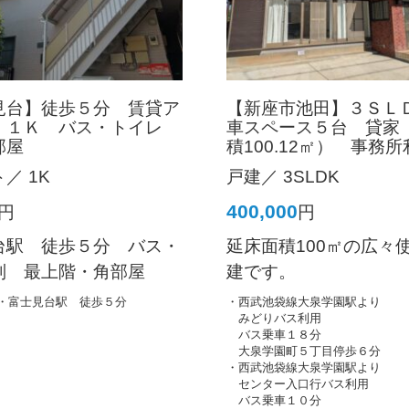
見台】徒歩５分 賃貸ア
【新座市池田】３ＳＬ
 １Ｋ バス・トイレ
車スペース５台 貸家
部屋
積100.12㎡） 事務
／ 1K
戸建／ 3SLDK
400,000
円
円
台駅 徒歩５分 バス・
延床面積100㎡の広々
別 最上階・角部屋
建です。
・富士見台駅 徒歩５分
・西武池袋線大泉学園駅より
みどりバス利用
バス乗車１８分
大泉学園町５丁目停歩６分
・西武池袋線大泉学園駅より
センター入口行バス利用
バス乗車１０分