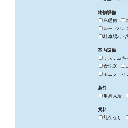
建物設備
床暖房
ルーフバル
駐車場2台
室内設備
システムキ
食洗器
モニターイ
条件
単身入居
賃料
礼金なし