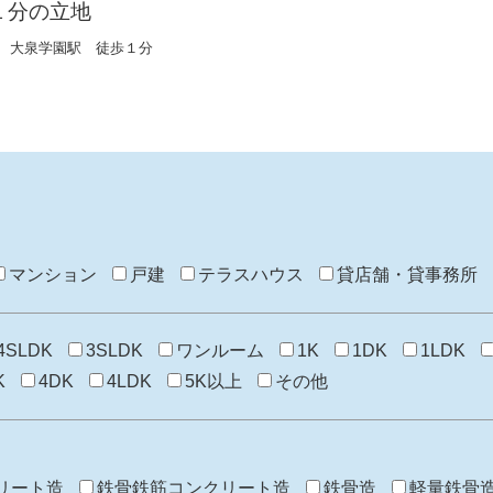
１分の立地
 大泉学園駅 徒歩１分
マンション
戸建
テラスハウス
貸店舗・貸事務所
4SLDK
3SLDK
ワンルーム
1K
1DK
1LDK
K
4DK
4LDK
5K以上
その他
リート造
鉄骨鉄筋コンクリート造
鉄骨造
軽量鉄骨