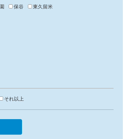
園
保谷
東久留米
それ以上