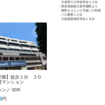
大泉第三小学校停歩１２分
・西武池袋線大泉学園駅より
都民セコニック方面バス利用
バス乗車１０分
大泉風致地区停歩１８分
学園】徒歩１分 ３Ｄ
貸マンション
ン／ 3DK
0
円