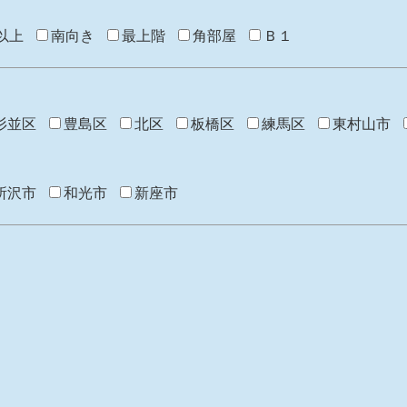
以上
南向き
最上階
角部屋
Ｂ１
杉並区
豊島区
北区
板橋区
練馬区
東村山市
所沢市
和光市
新座市