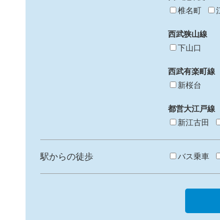
椎名町
西武狭山線
下山口
西武有楽町線
新桜台
都営大江戸線
新江古田
駅からの徒歩
バス乗車