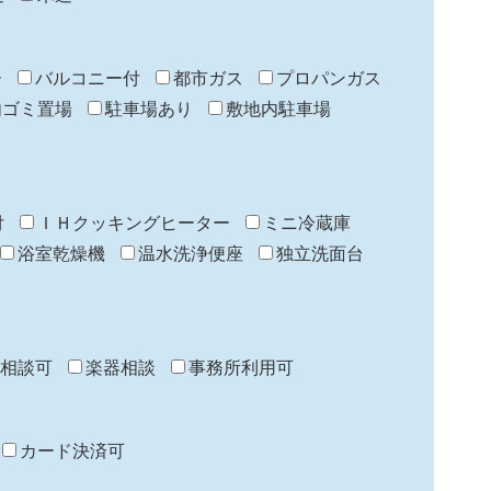
ー
バルコニー付
都市ガス
プロパンガス
内ゴミ置場
駐車場あり
敷地内駐車場
付
ＩＨクッキングヒーター
ミニ冷蔵庫
浴室乾燥機
温水洗浄便座
独立洗面台
相談可
楽器相談
事務所利用可
カード決済可