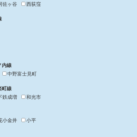
阿佐ヶ谷
西荻窪
線
ノ内線
中野富士見町
楽町線
下鉄成増
和光市
花小金井
小平