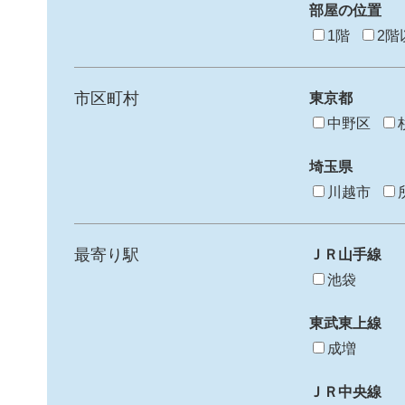
部屋の位置
1階
2階
市区町村
東京都
中野区
埼玉県
川越市
最寄り駅
ＪＲ山手線
池袋
東武東上線
成増
ＪＲ中央線