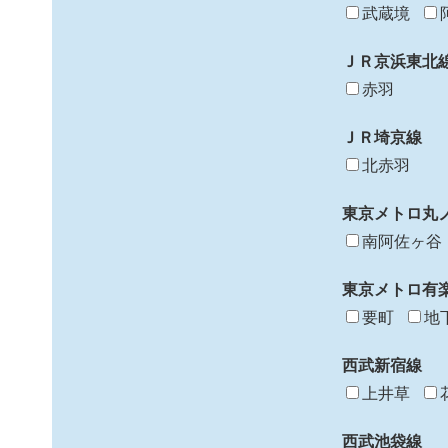
武蔵境
ＪＲ京浜東北
赤羽
ＪＲ埼京線
北赤羽
東京メトロ丸
南阿佐ヶ谷
東京メトロ有
要町
地
西武新宿線
上井草
西武池袋線